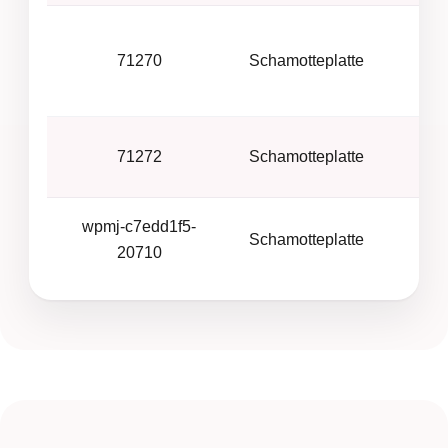
71270
Schamotteplatte
Cor
71272
Schamotteplatte
wpmj-c7edd1f5-
Schamotteplatte
20710