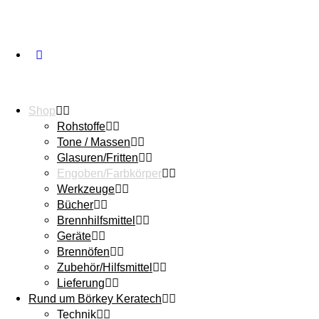
Shop
Rohstoffe
Tone / Massen
Glasuren/Fritten
Engoben/Farbkörper
Werkzeuge
Bücher
Brennhilfsmittel
Geräte
Brennöfen
Zubehör/Hilfsmittel
Lieferung
Rund um Börkey Keratech
Technik