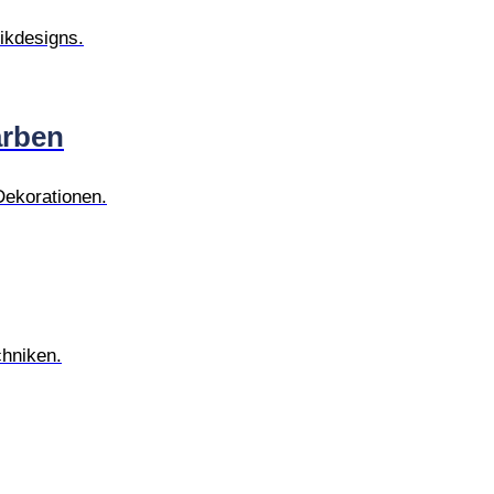
ikdesigns.
arben
Dekorationen.
chniken.