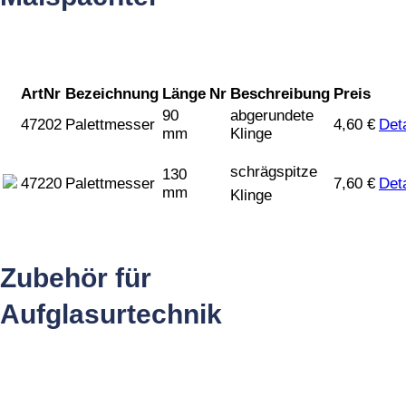
ArtNr
Bezeichnung
Länge
Nr
Beschreibung
Preis
90
abgerundete
47202
Palettmesser
4,60
€
Deta
mm
Klinge
schrägspitze
130
47220
Palettmesser
7,60
€
Deta
mm
Klinge
Zubehör für
Aufglasurtechnik