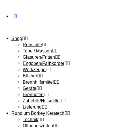
Shop
Rohstoffe
Tone / Massen
Glasuren/Fritten
Engoben/Farbkörper
Werkzeuge
Bücher
Brennhilfsmittel
Geräte
Brennöfen
Zubehör/Hilfsmittel
Lieferung
Rund um Börkey Keratech
Technik
Öffnungszeiten