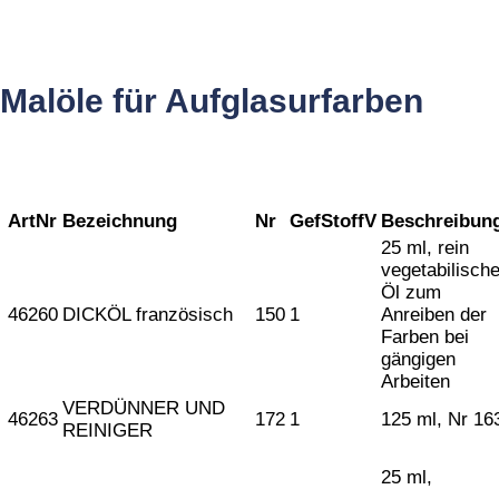
Malöle für Aufglasurfarben
ArtNr
Bezeichnung
Nr
GefStoffV
Beschreibun
25 ml, rein
vegetabilisch
Öl zum
46260
DICKÖL französisch
150
1
Anreiben der
Farben bei
gängigen
Arbeiten
VERDÜNNER UND
46263
172
1
125 ml, Nr 16
REINIGER
25 ml,