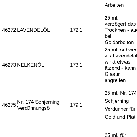
Arbeiten
25 ml,
verzögert das
46272
LAVENDELÖL
172
1
Trocknen - au
bei
Goldarbeiten
25 ml, schwer
als Lavendelöl
wirkt etwas
46273
NELKENÖL
173
1
ätzend - kann
Glasur
angreifen
25 ml,
Nr. 174
Schjerning
Nr. 174 Schjerning
46275
179
1
Verdünnungsöl
Verdünner für
Gold und Plat
25 ml, für