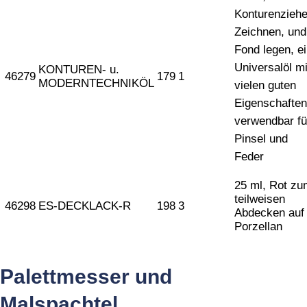
Konturenziehe
Zeichnen, und
Fond legen, e
Universalöl mi
KONTUREN- u.
46279
179
1
MODERNTECHNIKÖL
vielen guten
Eigenschaften
verwendbar fü
Pinsel und
Feder
25 ml, Rot zu
teilweisen
46298
ES-DECKLACK-R
198
3
Abdecken auf
Porzellan
Palettmesser und
Malspachtel