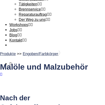
Tätigkeiten
Brennservice
Reparaturauftrag
Der Weg zu uns
Workshops
Jobs
Blog
Kontakt
Produkte
>>
Engoben/Farbkörper
Malöle und Malzubehör
Nach der