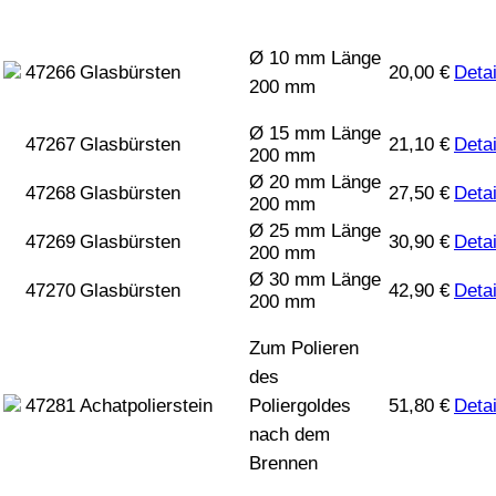
Ø 10 mm Länge
47266
Glasbürsten
20,00
€
Detai
200 mm
Ø 15 mm Länge
47267
Glasbürsten
21,10
€
Detai
200 mm
Ø 20 mm Länge
47268
Glasbürsten
27,50
€
Detai
200 mm
Ø 25 mm Länge
47269
Glasbürsten
30,90
€
Detai
200 mm
Ø 30 mm Länge
47270
Glasbürsten
42,90
€
Detai
200 mm
Zum Polieren
des
47281
Achatpolierstein
Poliergoldes
51,80
€
Detai
nach dem
Brennen