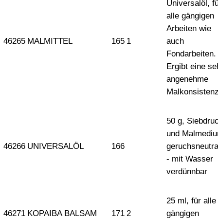
Universalöl, f
alle gängigen
Arbeiten wie
46265
MALMITTEL
165
1
auch
Fondarbeiten.
Ergibt eine se
angenehme
Malkonsisten
50 g, Siebdru
und Malmedi
46266
UNIVERSALÖL
166
geruchsneutra
- mit Wasser
verdünnbar
25 ml, für alle
46271
KOPAIBA BALSAM
171
2
gängigen