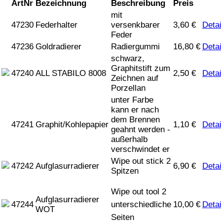
ArtNr
Bezeichnung
Beschreibung
Preis
mit
47230
Federhalter
versenkbarer
3,60
€
Detai
Feder
47236
Goldradierer
Radiergummi
16,80
€
Detai
schwarz,
Graphitstift zum
47240
ALL STABILO 8008
2,50
€
Detai
Zeichnen auf
Porzellan
unter Farbe
kann er nach
dem Brennen
47241
Graphit/Kohlepapier
1,10
€
Detai
geahnt werden -
außerhalb
verschwindet er
Wipe out stick 2
47242
Aufglasurradierer
6,90
€
Detai
Spitzen
Wipe out tool 2
Aufglasurradierer
47244
unterschiedliche
10,00
€
Detai
WOT
Seiten