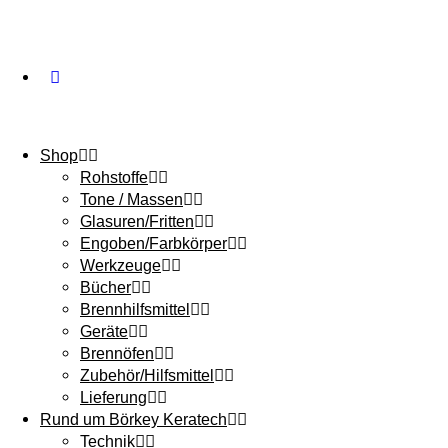
Shop
Rohstoffe
Tone / Massen
Glasuren/Fritten
Engoben/Farbkörper
Werkzeuge
Bücher
Brennhilfsmittel
Geräte
Brennöfen
Zubehör/Hilfsmittel
Lieferung
Rund um Börkey Keratech
Technik