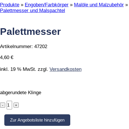
Produkte
»
Engoben/Farbkörper
»
Malöle und Malzubehör
»
Palettmesser und Malspachtel
Palettmesser
Artikelnummer:
47202
4,60
€
inkl. 19 % MwSt.
zzgl.
Versandkosten
abgerundete Klinge
Palettmesser
quantity
Zur Angebotsliste hinzufügen