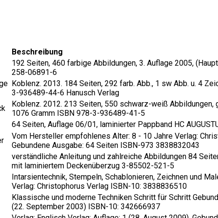
Beschreibung
192 Seiten, 460 farbige Abbildungen, 3. Auflage 2005, (Hau
258-06891-6
ege
Koblenz. 2013. 184 Seiten, 292 farb. Abb., 1 sw Abb. u. 4 Ze
3-936489-44-6 Hanusch Verlag
Koblenz. 2012. 213 Seiten, 550 schwarz-weiß Abbildungen, 
ck
1076 Gramm ISBN 978-3-936489-41-5
64 Seiten, Auflage 06/01, laminierter Pappband HC AUGUS
Vom Hersteller empfohlenes Alter: 8 - 10 Jahre Verlag: Christ
er
Gebundene Ausgabe: 64 Seiten ISBN-973 3838832043
verständliche Anleitung und zahlreiche Abbildungen 84 Seit
mit laminiertem Deckenüberzug 3-85502-521-5
Intarsientechnik, Stempeln, Schablonieren, Zeichnen und M
Verlag: Christophorus Verlag ISBN-10: 3838836510
Klassische und moderne Techniken Schritt für Schritt Gebun
(22. September 2003) ISBN-10: 342666937
Verlag: Englisch Verlag; Auflage: 1 (28. August 2009), Geb