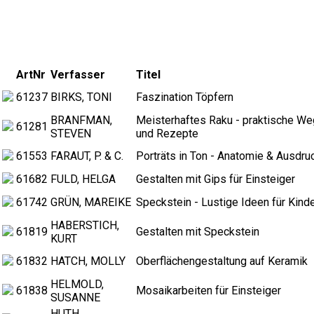
ArtNr
Verfasser
Titel
61237
BIRKS, TONI
Faszination Töpfern
BRANFMAN,
Meisterhaftes Raku - praktische W
61281
STEVEN
und Rezepte
61553
FARAUT, P. & C.
Porträts in Ton - Anatomie & Ausdru
61682
FULD, HELGA
Gestalten mit Gips für Einsteiger
61742
GRÜN, MAREIKE
Speckstein - Lustige Ideen für Kind
HABERSTICH,
61819
Gestalten mit Speckstein
KURT
61832
HATCH, MOLLY
Oberflächengestaltung auf Keramik
HELMOLD,
61838
Mosaikarbeiten für Einsteiger
SUSANNE
HUTH,