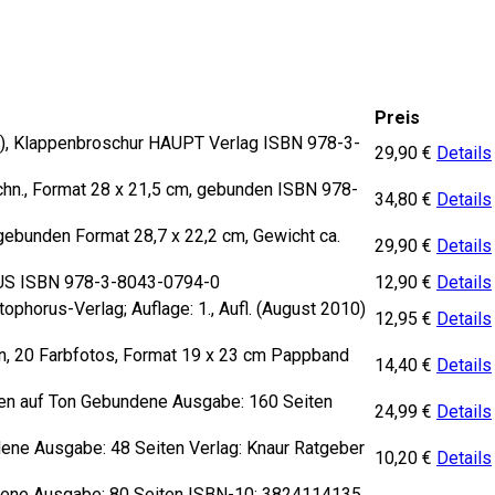
Preis
pt), Klappenbroschur HAUPT Verlag ISBN 978-3-
29,90
€
Details
ichn., Format 28 x 21,5 cm, gebunden ISBN 978-
34,80
€
Details
gebunden Format 28,7 x 22,2 cm, Gewicht ca.
29,90
€
Details
TUS ISBN 978-3-8043-0794-0
12,90
€
Details
ophorus-Verlag; Auflage: 1., Aufl. (August 2010)
12,95
€
Details
en, 20 Farbfotos, Format 19 x 23 cm Pappband
14,40
€
Details
alen auf Ton Gebundene Ausgabe: 160 Seiten
24,99
€
Details
dene Ausgabe: 48 Seiten Verlag: Knaur Ratgeber
10,20
€
Details
undene Ausgabe: 80 Seiten ISBN-10: 3824114135