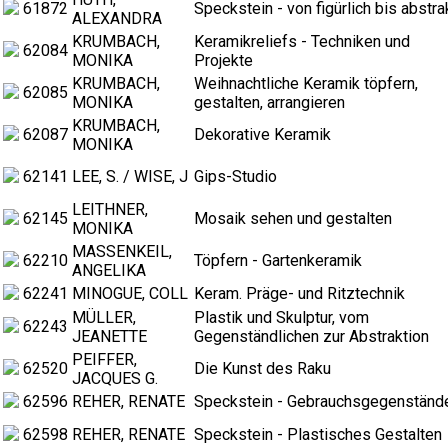
61872
Speckstein - von figürlich bis abstra
ALEXANDRA
KRUMBACH,
Keramikreliefs - Techniken und
62084
MONIKA
Projekte
KRUMBACH,
Weihnachtliche Keramik töpfern,
62085
MONIKA
gestalten, arrangieren
KRUMBACH,
62087
Dekorative Keramik
MONIKA
62141
LEE, S. / WISE, J
Gips-Studio
LEITHNER,
62145
Mosaik sehen und gestalten
MONIKA
MASSENKEIL,
62210
Töpfern - Gartenkeramik
ANGELIKA
62241
MINOGUE, COLL
Keram. Präge- und Ritztechnik
MÜLLER,
Plastik und Skulptur, vom
62243
JEANETTE
Gegenständlichen zur Abstraktion
PEIFFER,
62520
Die Kunst des Raku
JACQUES G.
62596
REHER, RENATE
Speckstein - Gebrauchsgegenständ
62598
REHER, RENATE
Speckstein - Plastisches Gestalten