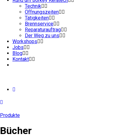
Rund um Börkey Keratech
Technik
Öffnungszeiten
Tätigkeiten
Brennservice
Reparaturauftrag
Der Weg zu uns
Workshops
Jobs
Blog
Kontakt
Produkte
Bücher