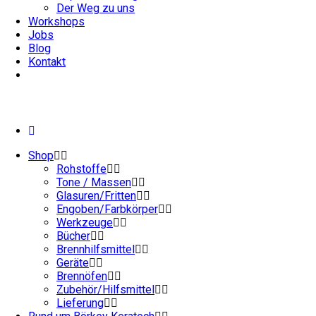
Der Weg zu uns
Workshops
Jobs
Blog
Kontakt
Shop
Rohstoffe
Tone / Massen
Glasuren/Fritten
Engoben/Farbkörper
Werkzeuge
Bücher
Brennhilfsmittel
Geräte
Brennöfen
Zubehör/Hilfsmittel
Lieferung