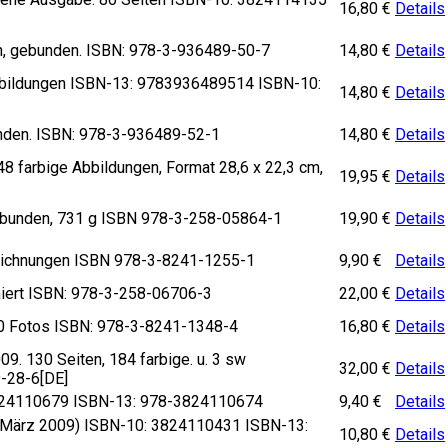
16,80
€
Details
n, gebunden. ISBN: 978-3-936489-50-7
14,80
€
Details
 Abbildungen ISBN-13: 9783936489514 ISBN-10:
14,80
€
Details
bunden. ISBN: 978-3-936489-52-1
14,80
€
Details
8 farbige Abbildungen, Format 28,6 x 22,3 cm,
19,95
€
Details
 gebunden, 731 g ISBN 978-3-258-05864-1
19,90
€
Details
 Zeichnungen ISBN 978-3-8241-1255-1
9,90
€
Details
niert ISBN: 978-3-258-06706-3
22,00
€
Details
20 Fotos ISBN: 978-3-8241-1348-4
16,80
€
Details
9. 130 Seiten, 184 farbige. u. 3 sw
32,00
€
Details
9-28-6[DE]
 3824110679 ISBN-13: 978-3824110674
9,40
€
Details
30. März 2009) ISBN-10: 3824110431 ISBN-13:
10,80
€
Details