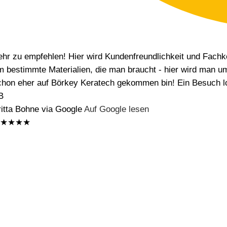
ehr zu empfehlen! Hier wird Kundenfreundlichkeit und Fach
m bestimmte Materialien, die man braucht - hier wird man umf
chon eher auf Börkey Keratech gekommen bin! Ein Besuch loh
B
ritta Bohne via Google
Auf Google lesen
★★★★