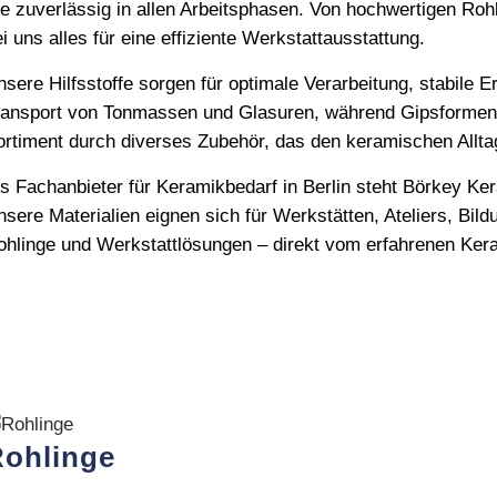
ie zuverlässig in allen Arbeitsphasen. Von hochwertigen Rohl
i uns alles für eine effiziente Werkstattausstattung.
nsere Hilfsstoffe sorgen für optimale Verarbeitung, stabile
ransport von Tonmassen und Glasuren, während Gipsformen u
ortiment durch diverses Zubehör, das den keramischen Alltag 
ls Fachanbieter für Keramikbedarf in Berlin steht Börkey Ke
nsere Materialien eignen sich für Werkstätten, Ateliers, Bil
ohlinge und Werkstattlösungen – direkt vom erfahrenen Kera
ohlinge