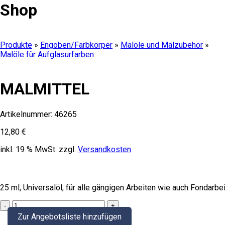
Shop
Produkte
»
Engoben/Farbkörper
»
Malöle und Malzubehör
»
Malöle für Aufglasurfarben
MALMITTEL
Artikelnummer:
46265
12,80
€
inkl. 19 % MwSt.
zzgl.
Versandkosten
25 ml, Universalöl, für alle gängigen Arbeiten wie auch Fondarb
MALMITTEL
quantity
Zur Angebotsliste hinzufügen