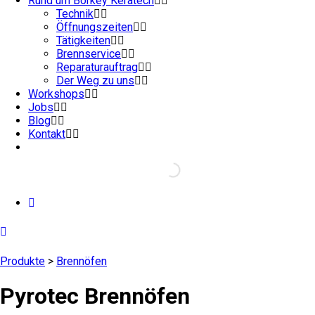
Rund um Börkey Keratech
Technik
Öffnungszeiten
Tätigkeiten
Brennservice
Reparaturauftrag
Der Weg zu uns
Workshops
Jobs
Blog
Kontakt
Produkte
>
Brennöfen
Pyrotec Brennöfen