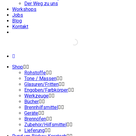
Der Weg zu uns
Workshops
Jobs
Blog
Kontakt
Shop
Rohstoffe
Tone / Massen
Glasuren/Fritten
Engoben/Farbkörper
Werkzeuge
Bücher
Brennhilfsmittel
Geräte
Brennöfen
Zubehör/Hilfsmittel
Lieferung