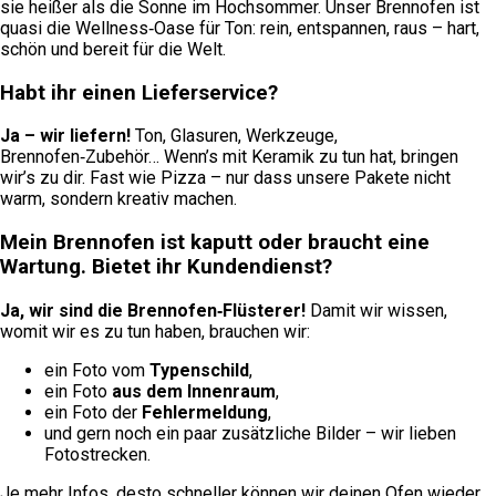
sie heißer als die Sonne im Hochsommer. Unser Brennofen ist
quasi die Wellness‑Oase für Ton: rein, entspannen, raus – hart,
schön und bereit für die Welt.
Habt ihr einen Lieferservice?
Ja – wir liefern!
Ton, Glasuren, Werkzeuge,
Brennofen‑Zubehör… Wenn’s mit Keramik zu tun hat, bringen
wir’s zu dir. Fast wie Pizza – nur dass unsere Pakete nicht
warm, sondern kreativ machen.
Mein Brennofen ist kaputt oder braucht eine
Wartung. Bietet ihr Kundendienst?
Ja, wir sind die Brennofen‑Flüsterer!
Damit wir wissen,
womit wir es zu tun haben, brauchen wir:
ein Foto vom
Typenschild
,
ein Foto
aus dem Innenraum
,
ein Foto der
Fehlermeldung
,
und gern noch ein paar zusätzliche Bilder – wir lieben
Fotostrecken.
Je mehr Infos, desto schneller können wir deinen Ofen wieder