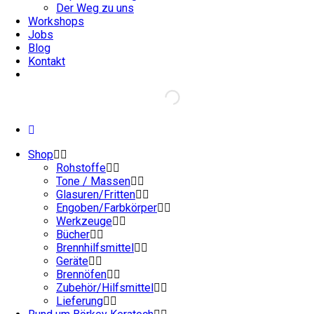
Der Weg zu uns
Workshops
Jobs
Blog
Kontakt
Shop
Rohstoffe
Tone / Massen
Glasuren/Fritten
Engoben/Farbkörper
Werkzeuge
Bücher
Brennhilfsmittel
Geräte
Brennöfen
Zubehör/Hilfsmittel
Lieferung