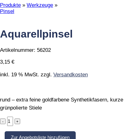
Produkte
»
Werkzeuge
»
Pinsel
Aquarellpinsel
Artikelnummer:
56202
3,15
€
inkl. 19 % MwSt.
zzgl.
Versandkosten
rund – extra feine goldfarbene Synthetikfasern, kurze
grünpolierte Stiele
Aquarellpinsel
quantity
Zur Angebotsliste hinzufügen