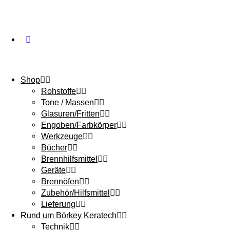
Shop
Rohstoffe
Tone / Massen
Glasuren/Fritten
Engoben/Farbkörper
Werkzeuge
Bücher
Brennhilfsmittel
Geräte
Brennöfen
Zubehör/Hilfsmittel
Lieferung
Rund um Börkey Keratech
Technik