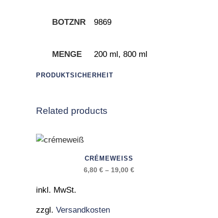
BOTZNR
9869
MENGE
200 ml, 800 ml
PRODUKTSICHERHEIT
Related products
Dieses
CRÉMEWEISS
Produkt
6,80
€
–
19,00
€
weist
mehrere
inkl. MwSt.
Varianten
zzgl.
Versandkosten
auf.