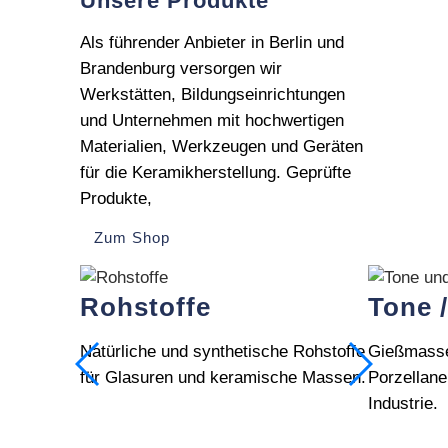
Unsere Produkte
können
auf
Als führender Anbieter in Berlin und
der
Brandenburg versorgen wir
Produktseite
Werkstätten, Bildungseinrichtungen
gewählt
und Unternehmen mit hochwertigen
werden
Materialien, Werkzeugen und Geräten
für die Keramikherstellung. Geprüfte
Produkte,
Zum Shop
Rohstoffe
Tone 
Natürliche und synthetische Rohstoffe
Gießmasse
für Glasuren und keramische Massen.
Porzellane
Industrie.