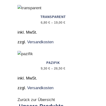
Die
Optionen
Dieses
können
TRANSPARENT
Produkt
6,80
€
–
19,00
€
auf
weist
der
mehrere
inkl. MwSt.
Produktseite
Varianten
gewählt
zzgl.
Versandkosten
auf.
werden
Die
Optionen
Dieses
können
PAZIFIK
Produkt
9,30
€
–
26,50
€
auf
weist
der
mehrere
inkl. MwSt.
Produktseite
Varianten
gewählt
zzgl.
Versandkosten
auf.
werden
Die
Zurück zur Übersicht
Optionen