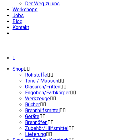
Der Weg zu uns
Workshops
Jobs
Blog
Kontakt
Shop
Rohstoffe
Tone / Massen
Glasuren/Fritten
Engoben/Farbkörper
Werkzeuge
Bücher
Brennhilfsmittel
Geräte
Brennöfen
Zubehör/Hilfsmittel
Lieferung