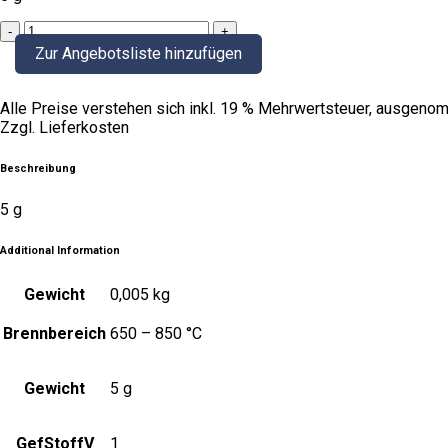
Kobaltblau
quantity
Zur Angebotsliste hinzufügen
Alle Preise verstehen sich inkl. 19 % Mehrwertsteuer, ausgenom
Zzgl. Lieferkosten
Beschreibung
5 g
Additional Information
Gewicht
0,005 kg
Brennbereich
650 – 850 °C
Gewicht
5 g
GefStoffV
1