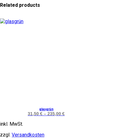
Related products
Dieses
glasgrün
Produkt
31,50
€
–
235,00
€
weist
mehrere
inkl. MwSt.
Varianten
auf.
zzgl.
Versandkosten