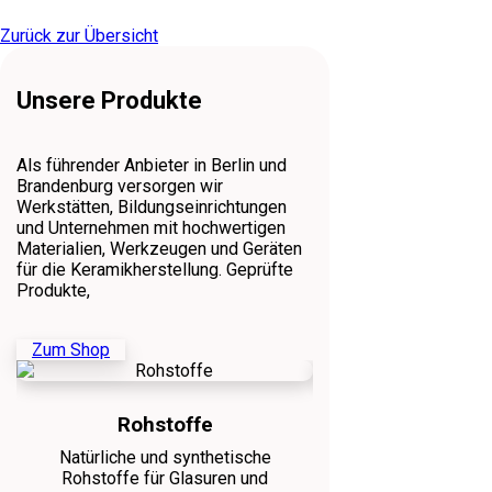
Die
Optionen
Zurück zur Übersicht
können
auf
der
Unsere Produkte
Produktseite
gewählt
werden
Als führender Anbieter in Berlin und
Brandenburg versorgen wir
Werkstätten, Bildungseinrichtungen
und Unternehmen mit hochwertigen
Materialien, Werkzeugen und Geräten
für die Keramikherstellung. Geprüfte
Produkte,
Zum Shop
Rohstoffe
Tone / Ma
Natürliche und synthetische
Gießmassen, Tone,
Rohstoffe für Glasuren und
und Porzellane für 