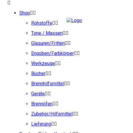
Shop
Rohstoffe
Tone / Massen
Glasuren/Fritten
Engoben/Farbkörper
Werkzeuge
Bücher
Brennhilfsmittel
Geräte
Brennöfen
Zubehör/Hilfsmittel
Lieferung