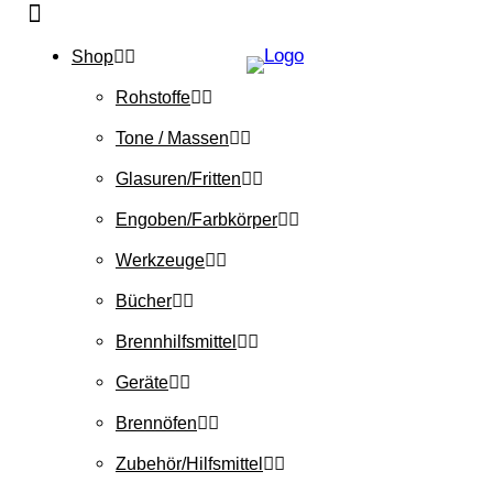
Shop
Rohstoffe
Tone / Massen
Glasuren/Fritten
Engoben/Farbkörper
Werkzeuge
Bücher
Brennhilfsmittel
Geräte
Brennöfen
Zubehör/Hilfsmittel