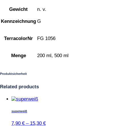
Gewicht
n. v.
Kennzeichnung
G
TerracolorNr
FG 1056
Menge
200 ml, 500 ml
Produktsicherheit
Related products
Dieses
Produkt
weist
superweiß
mehrere
Varianten
7,90
€
–
15,30
€
auf.