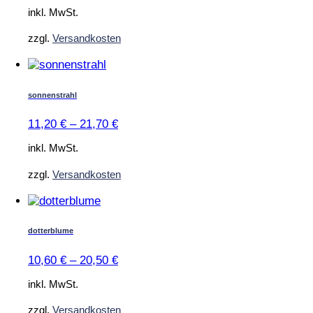
Die
inkl. MwSt.
Optionen
zzgl.
Versandkosten
können
auf
Dieses
der
Produkt
Produktseite
weist
gewählt
sonnenstrahl
mehrere
werden
Varianten
11,20
€
–
21,70
€
auf.
Die
inkl. MwSt.
Optionen
zzgl.
Versandkosten
können
auf
Dieses
der
Produkt
Produktseite
weist
gewählt
dotterblume
mehrere
werden
Varianten
10,60
€
–
20,50
€
auf.
Die
inkl. MwSt.
Optionen
zzgl.
Versandkosten
können