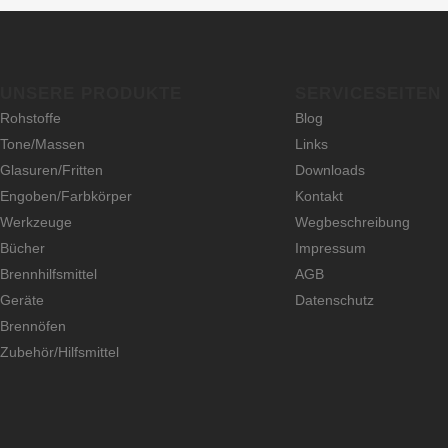
UNSERE PRODUKTE
SERVICESEITEN
Rohstoffe
Blog
Tone/Massen
Links
Glasuren/Fritten
Downloads
Engoben/Farbkörper
Kontakt
Werkzeuge
Wegbeschreibung
Bücher
Impressum
Brennhilfsmittel
AGB
Geräte
Datenschutz
Brennöfen
Zubehör/Hilfsmittel