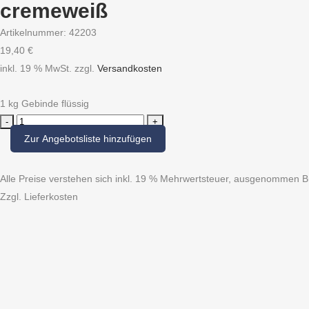
cremeweiß
Artikelnummer:
42203
19,40
€
inkl. 19 % MwSt.
zzgl.
Versandkosten
1 kg Gebinde flüssig
cremeweiß
quantity
Zur Angebotsliste hinzufügen
Alle Preise verstehen sich inkl. 19 % Mehrwertsteuer, ausgenommen Bü
Zzgl. Lieferkosten