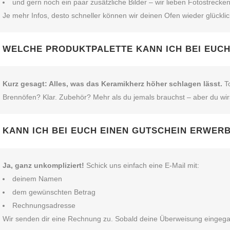
und gern noch ein paar zusätzliche Bilder – wir lieben Fotostrecken
Je mehr Infos, desto schneller können wir deinen Ofen wieder glückl
WELCHE PRODUKTPALETTE KANN ICH BEI EUC
Kurz gesagt: Alles, was das Keramikherz höher schlagen lässt.
To
Brennöfen? Klar. Zubehör? Mehr als du jemals brauchst – aber du wir
KANN ICH BEI EUCH EINEN GUTSCHEIN ERWER
Ja, ganz unkompliziert!
Schick uns einfach eine E‑Mail mit:
deinem Namen
dem gewünschten Betrag
Rechnungsadresse
Wir senden dir eine Rechnung zu. Sobald deine Überweisung eingegangen