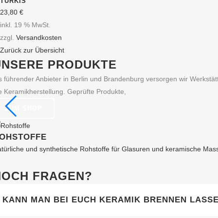
TÜRKIS
23,80
€
inkl. 19 % MwSt.
zzgl.
Versandkosten
Zurück zur Übersicht
UNSERE PRODUKTE
s führender Anbieter in Berlin und Brandenburg versorgen wir Werkst
e Keramikherstellung. Geprüfte Produkte,
ZUM SHOP
OHSTOFFE
türliche und synthetische Rohstoffe für Glasuren und keramische Mas
NOCH FRAGEN?
KANN MAN BEI EUCH KERAMIK BRENNEN LASS