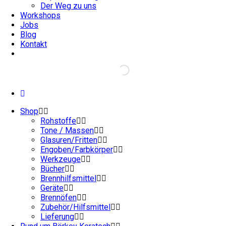
Der Weg zu uns
Workshops
Jobs
Blog
Kontakt
Shop
Rohstoffe
Tone / Massen
Glasuren/Fritten
Engoben/Farbkörper
Werkzeuge
Bücher
Brennhilfsmittel
Geräte
Brennöfen
Zubehör/Hilfsmittel
Lieferung