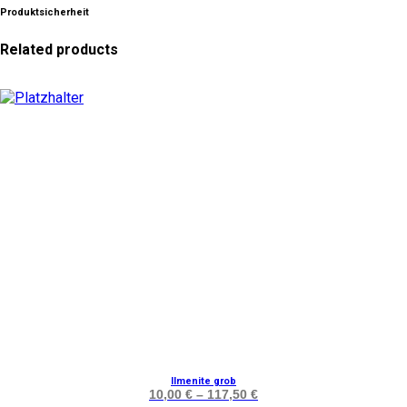
Produktsicherheit
Related products
Dieses
Ilmenite grob
Produkt
10,00
€
–
117,50
€
weist