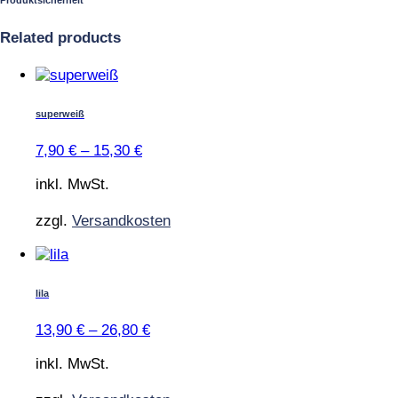
Produktsicherheit
Related products
Dieses
Produkt
weist
superweiß
mehrere
Varianten
7,90
€
–
15,30
€
auf.
Die
inkl. MwSt.
Optionen
können
zzgl.
Versandkosten
auf
der
Dieses
Produktseite
Produkt
gewählt
weist
lila
werden
mehrere
Varianten
13,90
€
–
26,80
€
auf.
Die
inkl. MwSt.
Optionen
können