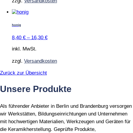
zzgl.
Versandkosten
auf
der
Dieses
Produktseite
Produkt
gewählt
weist
honig
werden
mehrere
Varianten
8,40
€
–
16,30
€
auf.
Die
inkl. MwSt.
Optionen
können
zzgl.
Versandkosten
auf
der
Zurück zur Übersicht
Produktseite
gewählt
Unsere Produkte
werden
Als führender Anbieter in Berlin und Brandenburg versorgen
wir Werkstätten, Bildungseinrichtungen und Unternehmen
mit hochwertigen Materialien, Werkzeugen und Geräten für
die Keramikherstellung. Geprüfte Produkte,