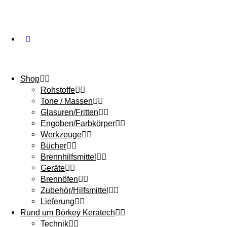
Shop
Rohstoffe
Tone / Massen
Glasuren/Fritten
Engoben/Farbkörper
Werkzeuge
Bücher
Brennhilfsmittel
Geräte
Brennöfen
Zubehör/Hilfsmittel
Lieferung
Rund um Börkey Keratech
Technik