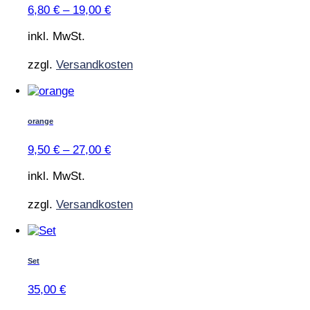
Varianten
6,80
€
–
19,00
€
auf.
Die
inkl. MwSt.
Optionen
können
zzgl.
Versandkosten
auf
der
Dieses
Produktseite
Produkt
gewählt
weist
orange
werden
mehrere
Varianten
9,50
€
–
27,00
€
auf.
Die
inkl. MwSt.
Optionen
können
zzgl.
Versandkosten
auf
der
Produktseite
gewählt
Set
werden
35,00
€