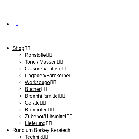
Shop
Rohstoffe
Tone / Massen
Glasuren/Fritten
Engoben/Farbkörper
Werkzeuge
Bücher
Brennhilfsmittel
Geräte
Brennöfen
Zubehör/Hilfsmittel
Lieferung
Rund um Börkey Keratech
Technik