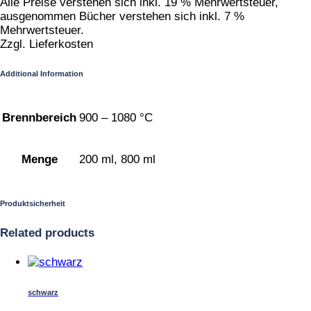
Alle Preise verstehen sich inkl. 19 % Mehrwertsteuer,
ausgenommen Bücher verstehen sich inkl. 7 %
Mehrwertsteuer.
Zzgl. Lieferkosten
Additional Information
Brennbereich
900 – 1080 °C
Menge
200 ml, 800 ml
Produktsicherheit
Related products
Dieses
Produkt
weist
schwarz
mehrere