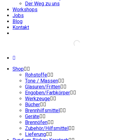
Der Weg zu uns
Workshops
Jobs
Blog
Kontakt
Shop
Rohstoffe
Tone / Massen
Glasuren/Fritten
Engoben/Farbkörper
Werkzeuge
Bücher
Brennhilfsmittel
Geräte
Brennöfen
Zubehör/Hilfsmittel
Lieferung