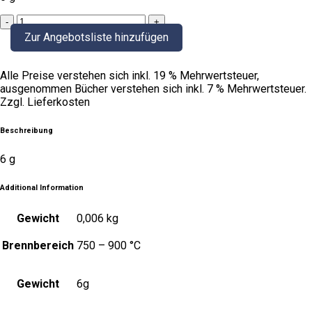
fleischfarbe
quantity
Zur Angebotsliste hinzufügen
Alle Preise verstehen sich inkl. 19 % Mehrwertsteuer,
ausgenommen Bücher verstehen sich inkl. 7 % Mehrwertsteuer.
Zzgl. Lieferkosten
Beschreibung
6 g
Additional Information
Gewicht
0,006 kg
Brennbereich
750 – 900 °C
Gewicht
6g