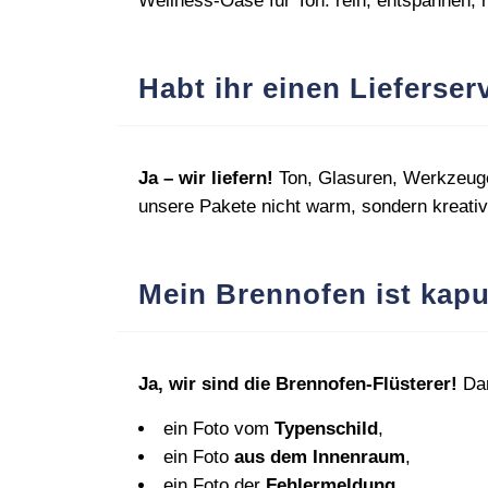
Wellness‑Oase für Ton: rein, entspannen, ra
Habt ihr einen Lieferser
Ja – wir liefern!
Ton, Glasuren, Werkzeuge,
unsere Pakete nicht warm, sondern kreati
Mein Brennofen ist kapu
Ja, wir sind die Brennofen‑Flüsterer!
Dam
ein Foto vom
Typenschild
,
ein Foto
aus dem Innenraum
,
ein Foto der
Fehlermeldung
,