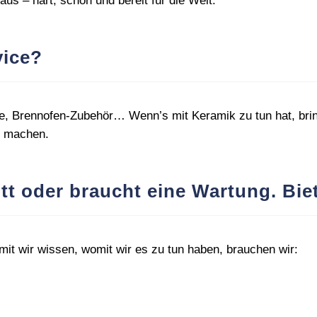
us – hart, schön und bereit für die Welt.
vice?
 Brennofen‑Zubehör… Wenn’s mit Keramik zu tun hat, bringe
v machen.
tt oder braucht eine Wartung. Bie
it wir wissen, womit wir es zu tun haben, brauchen wir: