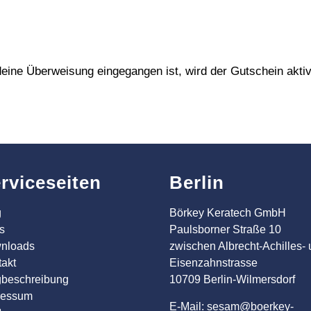
ine Überweisung eingegangen ist, wird der Gutschein aktivier
rviceseiten
Berlin
g
Börkey Keratech GmbH
s
Paulsborner Straße 10
nloads
zwischen Albrecht-Achilles-
akt
Eisenzahnstrasse
beschreibung
10709 Berlin-Wilmersdorf
ressum
E-Mail: sesam@boerkey-