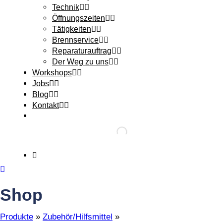
Technik
Öffnungszeiten
Tätigkeiten
Brennservice
Reparaturauftrag
Der Weg zu uns
Workshops
Jobs
Blog
Kontakt
Shop
Produkte
»
Zubehör/Hilfsmittel
»