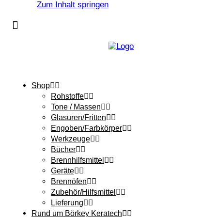
Zum Inhalt springen
Shop
Rohstoffe
Tone / Massen
Glasuren/Fritten
Engoben/Farbkörper
Werkzeuge
Bücher
Brennhilfsmittel
Geräte
Brennöfen
Zubehör/Hilfsmittel
Lieferung
Rund um Börkey Keratech