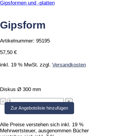
Gipsformen und -platten
Gipsform
Artikelnummer:
95195
57,50
€
inkl. 19 % MwSt.
zzgl.
Versandkosten
Diskus Ø 300 mm
Gipsform
quantity
Zur Angebotsliste hinzufügen
Alle Preise verstehen sich inkl. 19 %
Mehrwertsteuer, ausgenommen Bücher