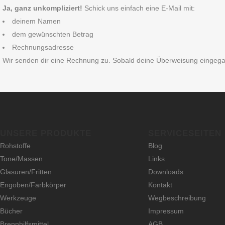
Ja, ganz unkompliziert!
Schick uns einfach eine E‑Mail mit:
deinem Namen
dem gewünschten Betrag
Rechnungsadresse
Wir senden dir eine Rechnung zu. Sobald deine Überweisung eingegangen
UNSERE PRODUKTE
SERVICESEITEN
Rohstoffe
Blog
Tone/Massen
Links
Glasuren/Fritten
Downloads
Engoben/Farbkörper
Kontakt
Werkzeuge
Wegbeschreibung
Bücher
Impressum
Brennhilfsmittel
AGB