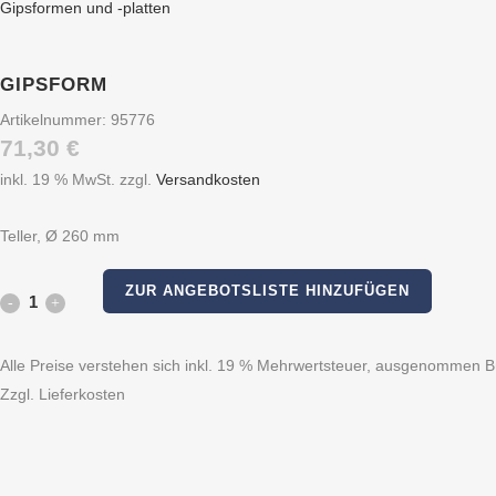
Gipsformen und -platten
GIPSFORM
Artikelnummer:
95776
71,30
€
inkl. 19 % MwSt.
zzgl.
Versandkosten
Teller, Ø 260 mm
ZUR ANGEBOTSLISTE HINZUFÜGEN
Gipsform
quantity
Alle Preise verstehen sich inkl. 19 % Mehrwertsteuer, ausgenommen Bü
Zzgl. Lieferkosten