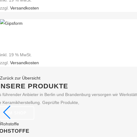
inkl. 19 % MwSt.
zzgl.
Versandkosten
inkl. 19 % MwSt.
zzgl.
Versandkosten
Zurück zur Übersicht
UNSERE PRODUKTE
s führender Anbieter in Berlin und Brandenburg versorgen wir Werkst
e Keramikherstellung. Geprüfte Produkte,
ZUM SHOP
OHSTOFFE