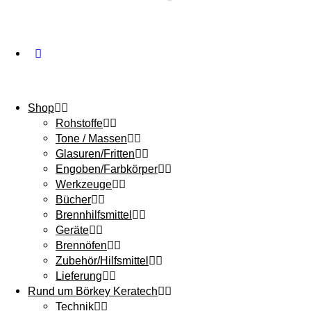
Shop
Rohstoffe
Tone / Massen
Glasuren/Fritten
Engoben/Farbkörper
Werkzeuge
Bücher
Brennhilfsmittel
Geräte
Brennöfen
Zubehör/Hilfsmittel
Lieferung
Rund um Börkey Keratech
Technik