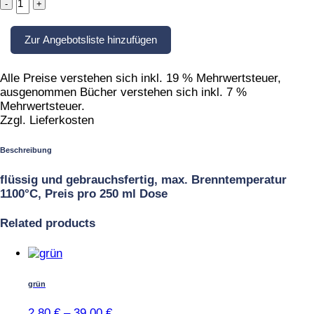
1020°
C
Zur Angebotsliste hinzufügen
-
1100°
C
Alle Preise verstehen sich inkl. 19 % Mehrwertsteuer,
quantity
ausgenommen Bücher verstehen sich inkl. 7 %
Mehrwertsteuer.
Zzgl. Lieferkosten
Beschreibung
flüssig und gebrauchsfertig, max. Brenntemperatur
1100°C, Preis pro 250 ml Dose
Related products
Dieses
Produkt
weist
grün
mehrere
Varianten
2,80
€
–
39,00
€