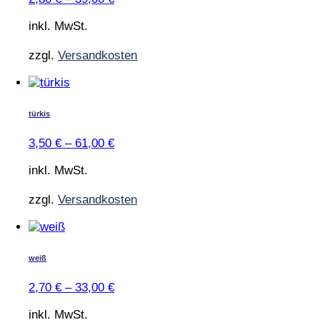
auf.
Die
inkl. MwSt.
Optionen
können
zzgl.
Versandkosten
auf
der
Dieses
Produktseite
Produkt
gewählt
weist
türkis
werden
mehrere
Varianten
3,50
€
–
61,00
€
auf.
Die
inkl. MwSt.
Optionen
können
zzgl.
Versandkosten
auf
der
Dieses
Produktseite
Produkt
gewählt
weist
weiß
werden
mehrere
Varianten
2,70
€
–
33,00
€
auf.
Die
inkl. MwSt.