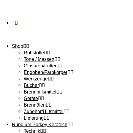
Shop
Rohstoffe
Tone / Massen
Glasuren/Fritten
Engoben/Farbkörper
Werkzeuge
Bücher
Brennhilfsmittel
Geräte
Brennöfen
Zubehör/Hilfsmittel
Lieferung
Rund um Börkey Keratech
Technik