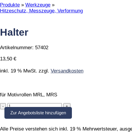
Produkte
»
Werkzeuge
»
Hitzeschutz, Messzeuge, Verformung
Halter
Artikelnummer:
57402
13,50
€
inkl. 19 % MwSt.
zzgl.
Versandkosten
für Motivrollen MRL, MRS
Halter
quantity
Zur Angebotsliste hinzufügen
Alle Preise verstehen sich inkl. 19 % Mehrwertsteuer, aus