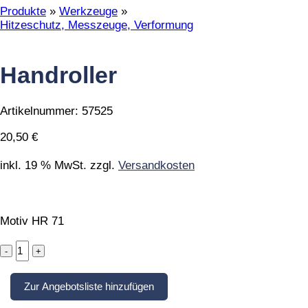
Produkte
»
Werkzeuge
»
Hitzeschutz, Messzeuge, Verformung
Handroller
Artikelnummer:
57525
20,50
€
inkl. 19 % MwSt.
zzgl.
Versandkosten
Motiv HR 71
Handroller
quantity
Zur Angebotsliste hinzufügen