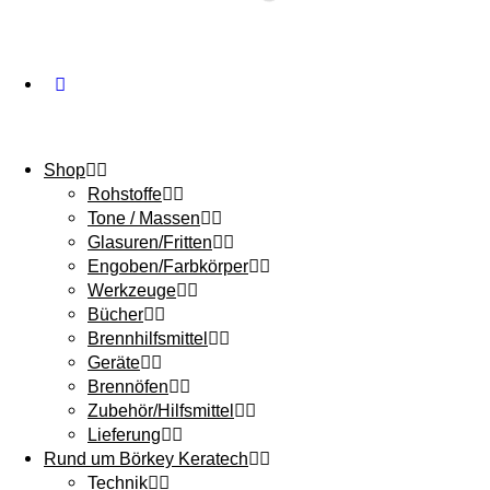
Shop
Rohstoffe
Tone / Massen
Glasuren/Fritten
Engoben/Farbkörper
Werkzeuge
Bücher
Brennhilfsmittel
Geräte
Brennöfen
Zubehör/Hilfsmittel
Lieferung
Rund um Börkey Keratech
Technik