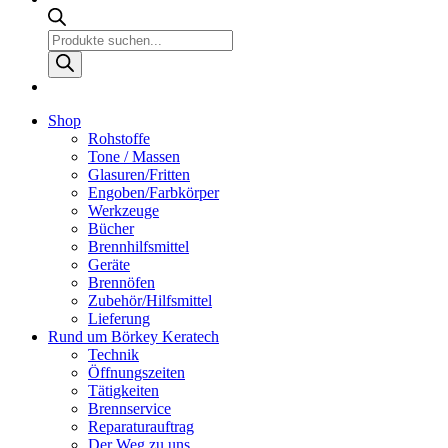
Products
search
Shop
Rohstoffe
Tone / Massen
Glasuren/Fritten
Engoben/Farbkörper
Werkzeuge
Bücher
Brennhilfsmittel
Geräte
Brennöfen
Zubehör/Hilfsmittel
Lieferung
Rund um Börkey Keratech
Technik
Öffnungszeiten
Tätigkeiten
Brennservice
Reparaturauftrag
Der Weg zu uns