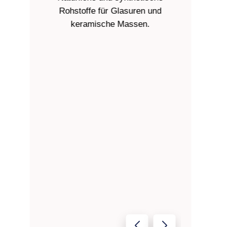
Rohstoffe für Glasuren und
und Porze
keramische Massen.