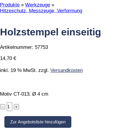
Produkte
»
Werkzeuge
»
Hitzeschutz, Messzeuge, Verformung
Holzstempel einseitig
Artikelnummer:
57753
14,70
€
inkl. 19 % MwSt.
zzgl.
Versandkosten
Motiv CT-013; Ø 4 cm
Holzstempel
einseitig
quantity
Zur Angebotsliste hinzufügen