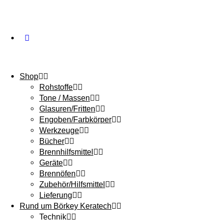
Shop
Rohstoffe
Tone / Massen
Glasuren/Fritten
Engoben/Farbkörper
Werkzeuge
Bücher
Brennhilfsmittel
Geräte
Brennöfen
Zubehör/Hilfsmittel
Lieferung
Rund um Börkey Keratech
Technik