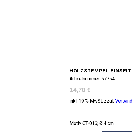
HOLZSTEMPEL EINSEIT
Artikelnummer:
57754
14,70
€
inkl. 19 % MwSt.
zzgl.
Versan
Motiv CT-016; Ø 4 cm