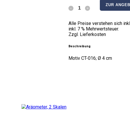
ZUR ANGEB
Holzstempel
einseitig
Alle Preise verstehen sich i
inkl. 7 % Mehrwertsteuer.
quantity
Zzgl. Lieferkosten
Beschreibung
Motiv CT-016; Ø 4 cm