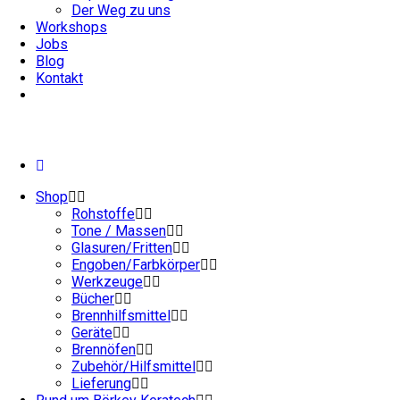
Der Weg zu uns
Workshops
Jobs
Blog
Kontakt
Shop
Rohstoffe
Tone / Massen
Glasuren/Fritten
Engoben/Farbkörper
Werkzeuge
Bücher
Brennhilfsmittel
Geräte
Brennöfen
Zubehör/Hilfsmittel
Lieferung