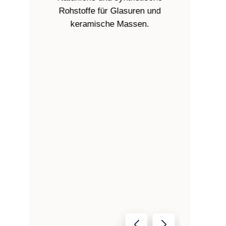
Rohstoffe für Glasuren und
und Porze
keramische Massen.