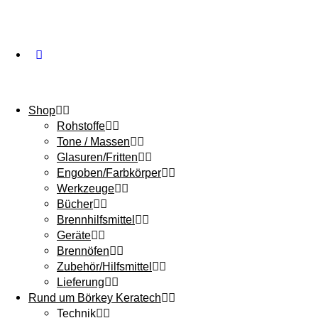
Shop
Rohstoffe
Tone / Massen
Glasuren/Fritten
Engoben/Farbkörper
Werkzeuge
Bücher
Brennhilfsmittel
Geräte
Brennöfen
Zubehör/Hilfsmittel
Lieferung
Rund um Börkey Keratech
Technik