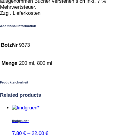
ausgenommen Bücher verstehen sich inkl. 7 %
Mehrwertsteuer.
Zzgl. Lieferkosten
Additional Information
BotzNr
9373
Menge
200 ml, 800 ml
Produktsicherheit
Related products
Dieses
Produkt
weist
lindgruen*
mehrere
Varianten
7,80
€
–
22,00
€