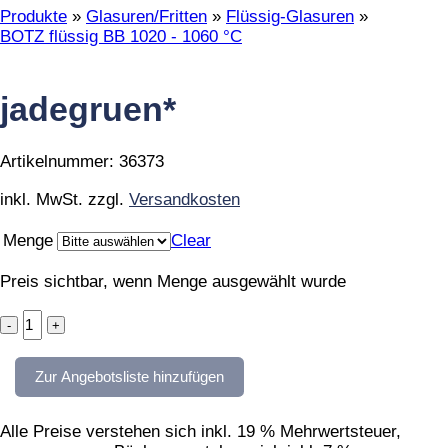
Produkte
»
Glasuren/Fritten
»
Flüssig-Glasuren
»
BOTZ flüssig BB 1020 - 1060 °C
jadegruen*
Artikelnummer:
36373
inkl. MwSt.
zzgl.
Versandkosten
Menge
Clear
Preis sichtbar, wenn Menge ausgewählt wurde
jadegruen*
quantity
Zur Angebotsliste hinzufügen
Alle Preise verstehen sich inkl. 19 % Mehrwertsteuer,