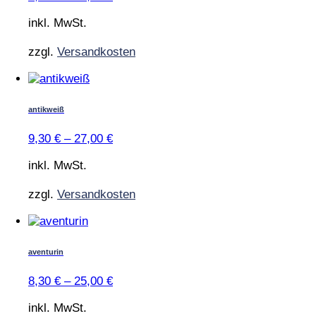
auf.
Die
inkl. MwSt.
Optionen
können
zzgl.
Versandkosten
auf
der
Dieses
Produktseite
Produkt
gewählt
weist
antikweiß
werden
mehrere
Varianten
9,30
€
–
27,00
€
auf.
Die
inkl. MwSt.
Optionen
können
zzgl.
Versandkosten
auf
der
Dieses
Produktseite
Produkt
gewählt
weist
aventurin
werden
mehrere
Varianten
8,30
€
–
25,00
€
auf.
Die
inkl. MwSt.