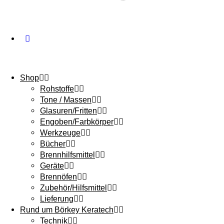
Shop
Rohstoffe
Tone / Massen
Glasuren/Fritten
Engoben/Farbkörper
Werkzeuge
Bücher
Brennhilfsmittel
Geräte
Brennöfen
Zubehör/Hilfsmittel
Lieferung
Rund um Börkey Keratech
Technik