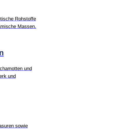
tische Rohstoffe
ramische Massen.
n
chamotten und
erk und
lasuren sowie