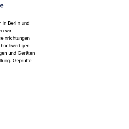
e
 in Berlin und
n wir
seinrichtungen
 hochwertigen
gen und Geräten
llung. Geprüfte