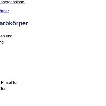
rennergebnisse.
arbkörper
ben und
nd
Pinsel für
 Ton.