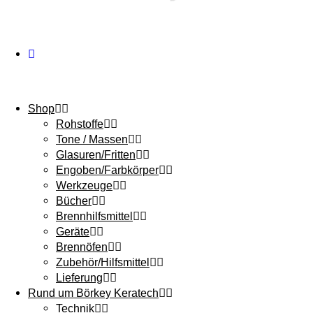
Shop
Rohstoffe
Tone / Massen
Glasuren/Fritten
Engoben/Farbkörper
Werkzeuge
Bücher
Brennhilfsmittel
Geräte
Brennöfen
Zubehör/Hilfsmittel
Lieferung
Rund um Börkey Keratech
Technik