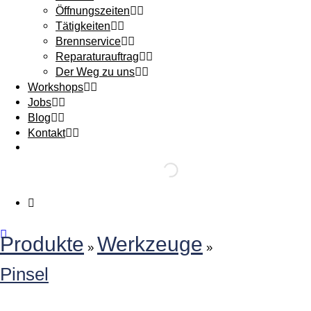
Öffnungszeiten
Tätigkeiten
Brennservice
Reparaturauftrag
Der Weg zu uns
Workshops
Jobs
Blog
Kontakt
Produkte
Werkzeuge
»
»
Pinsel