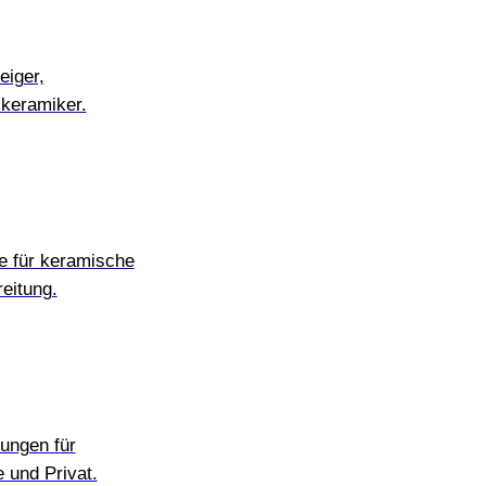
eiger,
ikeramiker.
e für keramische
eitung.
ungen für
e und Privat.