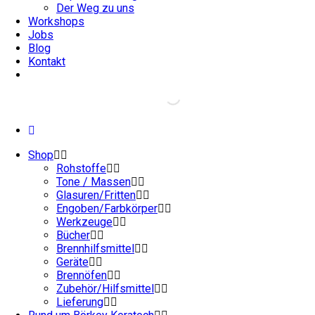
Der Weg zu uns
Workshops
Jobs
Blog
Kontakt
Shop
Rohstoffe
Tone / Massen
Glasuren/Fritten
Engoben/Farbkörper
Werkzeuge
Bücher
Brennhilfsmittel
Geräte
Brennöfen
Zubehör/Hilfsmittel
Lieferung