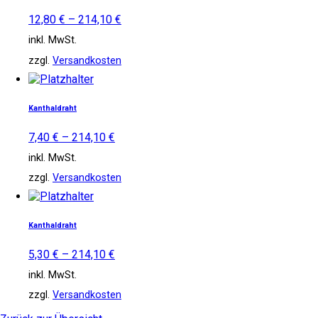
mehrere
Varianten
12,80
€
–
214,10
€
auf.
inkl. MwSt.
Die
Optionen
zzgl.
Versandkosten
können
Dieses
auf
Produkt
der
weist
Produktseite
Kanthaldraht
mehrere
gewählt
Varianten
werden
7,40
€
–
214,10
€
auf.
inkl. MwSt.
Die
Optionen
zzgl.
Versandkosten
können
Dieses
auf
Produkt
der
weist
Produktseite
Kanthaldraht
mehrere
gewählt
Varianten
werden
5,30
€
–
214,10
€
auf.
inkl. MwSt.
Die
Optionen
zzgl.
Versandkosten
können
auf