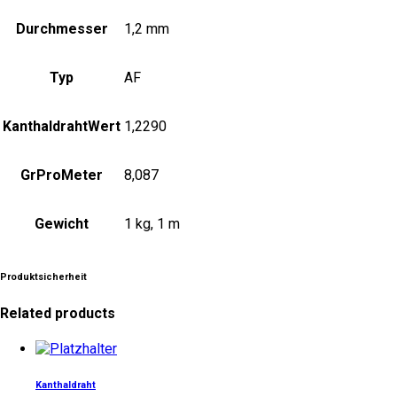
Durchmesser
1,2 mm
Typ
AF
KanthaldrahtWert
1,2290
GrProMeter
8,087
Gewicht
1 kg, 1 m
Produktsicherheit
Related products
Dieses
Produkt
weist
Kanthaldraht