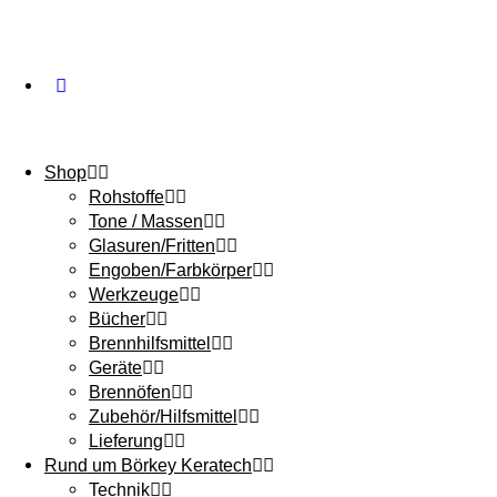
Shop
Rohstoffe
Tone / Massen
Glasuren/Fritten
Engoben/Farbkörper
Werkzeuge
Bücher
Brennhilfsmittel
Geräte
Brennöfen
Zubehör/Hilfsmittel
Lieferung
Rund um Börkey Keratech
Technik