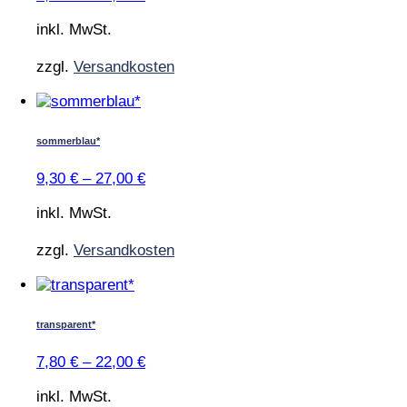
auf.
Die
inkl. MwSt.
Optionen
können
zzgl.
Versandkosten
auf
der
Dieses
Produktseite
Produkt
gewählt
weist
sommerblau*
werden
mehrere
Varianten
9,30
€
–
27,00
€
auf.
Die
inkl. MwSt.
Optionen
können
zzgl.
Versandkosten
auf
der
Dieses
Produktseite
Produkt
gewählt
weist
transparent*
werden
mehrere
Varianten
7,80
€
–
22,00
€
auf.
Die
inkl. MwSt.