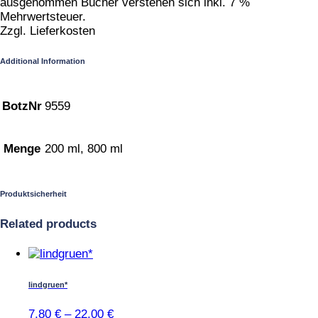
ausgenommen Bücher verstehen sich inkl. 7 %
Mehrwertsteuer.
Zzgl. Lieferkosten
Additional Information
BotzNr
9559
Menge
200 ml, 800 ml
Produktsicherheit
Related products
Dieses
Produkt
weist
lindgruen*
mehrere
Varianten
7,80
€
–
22,00
€