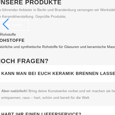
UNSERE PRODUKTE
Optionen
können
s führender Anbieter in Berlin und Brandenburg versorgen wir Werkst
auf
e Keramikherstellung. Geprüfte Produkte,
der
ZUM SHOP
Produktseite
gewählt
OHSTOFFE
werden
türliche und synthetische Rohstoffe für Glasuren und keramische Mas
NOCH FRAGEN?
KANN MAN BEI EUCH KERAMIK BRENNEN LASS
Aber natürlich!
Bring deine Kunstwerke vorbei und wir machen sie he
entspannen, raus – hart, schön und bereit für die Welt.
HABT IHR EINEN LIEFERSERVICE?