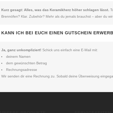
Kurz gesagt: Alles, was das Keramikherz höher schlagen lässt.
To
Brennöfen? Klar. Zubehör? Mehr als du jemals brauchst – aber du wir
KANN ICH BEI EUCH EINEN GUTSCHEIN ERWER
Ja, ganz unkompliziert!
Schick uns einfach eine E‑Mail mit:
deinem Namen
dem gewünschten Betrag
Rechnungsadresse
Wir senden dir eine Rechnung zu. Sobald deine Überweisung eingegangen
UNSERE PRODUKTE
SERVICESEITEN