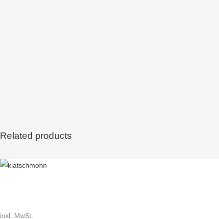
Related products
Dieses
Produkt
weist
mehrere
inkl. MwSt.