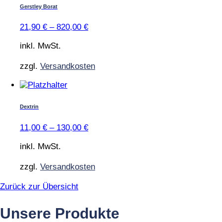
gewählt
weist
Gerstley Borat
werden
mehrere
Varianten
21,90
€
–
820,00
€
auf.
Die
inkl. MwSt.
Optionen
können
zzgl.
Versandkosten
auf
der
Dieses
Produktseite
Produkt
gewählt
weist
Dextrin
werden
mehrere
Varianten
11,00
€
–
130,00
€
auf.
Die
inkl. MwSt.
Optionen
können
zzgl.
Versandkosten
auf
der
Zurück zur Übersicht
Produktseite
gewählt
Unsere Produkte
werden