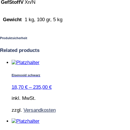
GefStoffV
Xn/N
Gewicht
1 kg, 100 gr, 5 kg
Produktsicherheit
Related products
Dieses
Produkt
weist
Eisenoxid schwarz
mehrere
Varianten
18,70
€
–
235,00
€
auf.
Die
inkl. MwSt.
Optionen
können
zzgl.
Versandkosten
auf
der
Dieses
Produktseite
Produkt