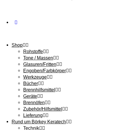
Shop
Rohstoffe
Tone / Massen
Glasuren/Fritten
Engoben/Farbkörper
Werkzeuge
Bücher
Brennhilfsmittel
Geräte
Brennöfen
Zubehör/Hilfsmittel
Lieferung
Rund um Börkey Keratech
Technik