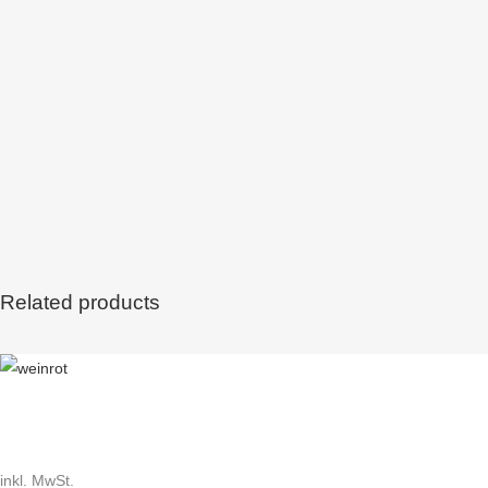
Related products
Dieses
Produkt
weist
mehrere
inkl. MwSt.