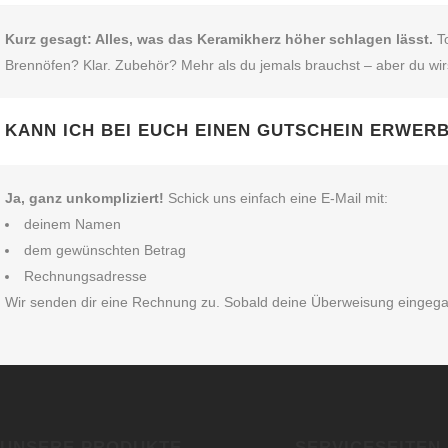
Kurz gesagt: Alles, was das Keramikherz höher schlagen lässt.
To
Brennöfen? Klar. Zubehör? Mehr als du jemals brauchst – aber du wir
KANN ICH BEI EUCH EINEN GUTSCHEIN ERWER
Ja, ganz unkompliziert!
Schick uns einfach eine E‑Mail mit:
deinem Namen
dem gewünschten Betrag
Rechnungsadresse
Wir senden dir eine Rechnung zu. Sobald deine Überweisung eingegangen
UNSERE PRODUKTE
SERVICESEITEN