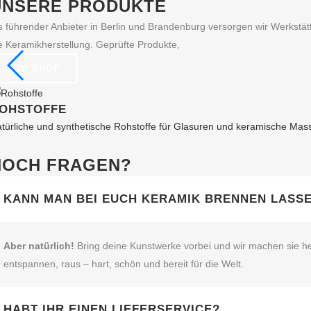
UNSERE PRODUKTE
Optionen
können
s führender Anbieter in Berlin und Brandenburg versorgen wir Werkst
auf
e Keramikherstellung. Geprüfte Produkte,
der
ZUM SHOP
Produktseite
gewählt
OHSTOFFE
werden
türliche und synthetische Rohstoffe für Glasuren und keramische Mas
NOCH FRAGEN?
KANN MAN BEI EUCH KERAMIK BRENNEN LASS
Aber natürlich!
Bring deine Kunstwerke vorbei und wir machen sie he
entspannen, raus – hart, schön und bereit für die Welt.
HABT IHR EINEN LIEFERSERVICE?