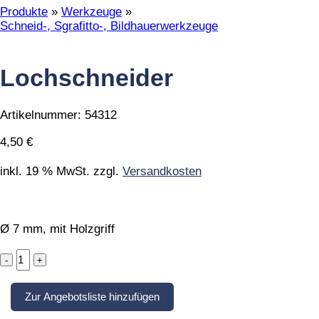
Produkte
»
Werkzeuge
»
Schneid-, Sgrafitto-, Bildhauerwerkzeuge
Lochschneider
Artikelnummer:
54312
4,50
€
inkl. 19 % MwSt.
zzgl.
Versandkosten
Ø 7 mm, mit Holzgriff
Lochschneider
quantity
Zur Angebotsliste hinzufügen