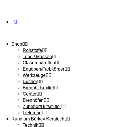
Shop
Rohstoffe
Tone / Massen
Glasuren/Fritten
Engoben/Farbkörper
Werkzeuge
Bücher
Brennhilfsmittel
Geräte
Brennöfen
Zubehör/Hilfsmittel
Lieferung
Rund um Börkey Keratech
Technik