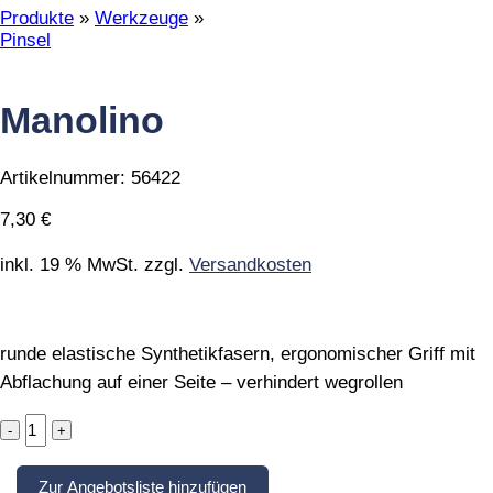
Produkte
»
Werkzeuge
»
Pinsel
Manolino
Artikelnummer:
56422
7,30
€
inkl. 19 % MwSt.
zzgl.
Versandkosten
runde elastische Synthetikfasern, ergonomischer Griff mit
Abflachung auf einer Seite – verhindert wegrollen
Manolino
quantity
Zur Angebotsliste hinzufügen