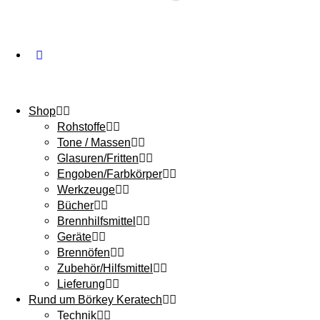
Shop
Rohstoffe
Tone / Massen
Glasuren/Fritten
Engoben/Farbkörper
Werkzeuge
Bücher
Brennhilfsmittel
Geräte
Brennöfen
Zubehör/Hilfsmittel
Lieferung
Rund um Börkey Keratech
Technik