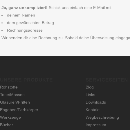
Ja, ganz unkompliziert!
Schick uns einfach eine E‑Mail mit:
deinem Namen
dem gewünschten Betrag
Rechnungsadresse
Wir senden dir eine Rechnung zu. Sobald deine Überweisung eingegangen
UNSERE PRODUKTE
SERVICESEITEN
Rohstoffe
Blog
Tone/Massen
Links
Glasuren/Fritten
Downloads
Engoben/Farbkörper
Kontakt
Werkzeuge
Wegbeschreibung
Bücher
Impressum