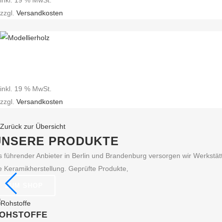
inkl. 19 % MwSt.
zzgl.
Versandkosten
inkl. 19 % MwSt.
zzgl.
Versandkosten
Zurück zur Übersicht
UNSERE PRODUKTE
s führender Anbieter in Berlin und Brandenburg versorgen wir Werkst
e Keramikherstellung. Geprüfte Produkte,
ZUM SHOP
OHSTOFFE