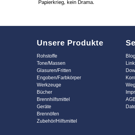
Papierkrieg, kein Drama.
Unsere Produkte
Se
Rohstoffe
Blo
Tone/Massen
Link
Glasuren/Fritten
Dow
Engoben/Farbkörper
Kont
Werkzeuge
Weg
Bücher
Imp
Brennhilfsmittel
AG
Geräte
Dat
Brennöfen
Zubehör/Hilfsmittel