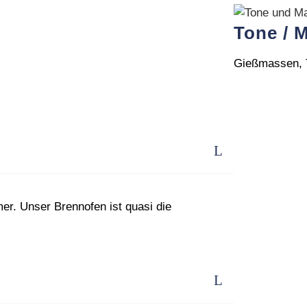
Tone / 
Gießmassen, T
r. Unser Brennofen ist quasi die