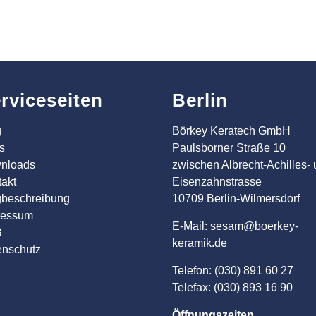
rviceseiten
Berlin
g
Börkey Keratech GmbH
s
Paulsborner Straße 10
nloads
zwischen Albrecht-Achilles-
akt
Eisenzahnstrasse
beschreibung
10709 Berlin-Wilmersdorf
ressum
E-Mail: sesam@boerkey-
B
keramik.de
enschutz
Telefon: (030) 891 60 27
Telefax: (030) 893 16 90
Öffnungszeiten