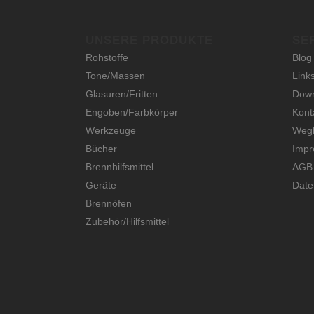
UNSERE PRODUKTE
SE
Rohstoffe
Blog
Tone/Massen
Link
Glasuren/Fritten
Dow
Engoben/Farbkörper
Kont
Werkzeuge
Wegb
Bücher
Imp
Brennhilfsmittel
AGB
Geräte
Date
Brennöfen
Zubehör/Hilfsmittel