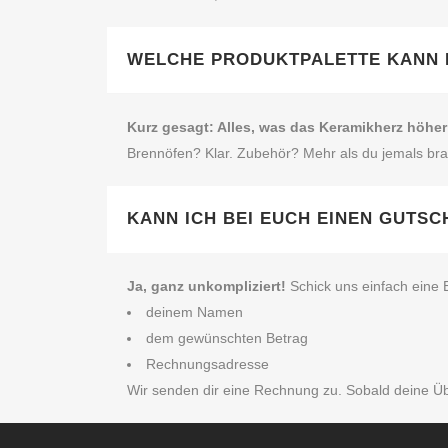
WELCHE PRODUKTPALETTE KANN 
Kurz gesagt: Alles, was das Keramikherz höher
Brennöfen? Klar. Zubehör? Mehr als du jemals brau
KANN ICH BEI EUCH EINEN GUTS
Ja, ganz unkompliziert!
Schick uns einfach eine E
deinem Namen
dem gewünschten Betrag
Rechnungsadresse
Wir senden dir eine Rechnung zu. Sobald deine Über