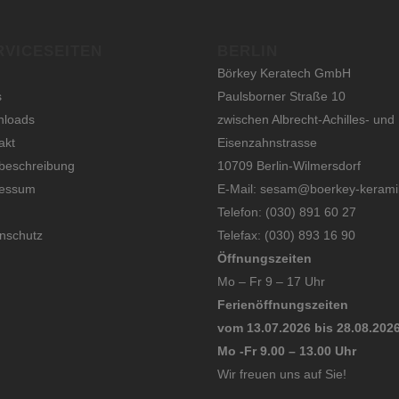
RVICESEITEN
BERLIN
Börkey Keratech GmbH
s
Paulsborner Straße 10
nloads
zwischen Albrecht-Achilles- und
akt
Eisenzahnstrasse
eschreibung
10709 Berlin-Wilmersdorf
ressum
E-Mail: sesam@boerkey-kerami
Telefon: (030) 891 60 27
nschutz
Telefax: (030) 893 16 90
Öffnungszeiten
Mo – Fr 9 – 17 Uhr
Ferienöffnungszeiten
vom 13.07.2026 bis 28.08.202
Mo -Fr 9.00 – 13.00 Uhr
Wir freuen uns auf Sie!