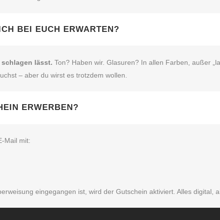
ICH BEI EUCH ERWARTEN?
 schlagen lässt.
Ton? Haben wir. Glasuren? In allen Farben, außer „la
chst – aber du wirst es trotzdem wollen.
CHEIN ERWERBEN?
‑Mail mit:
weisung eingegangen ist, wird der Gutschein aktiviert. Alles digital, a