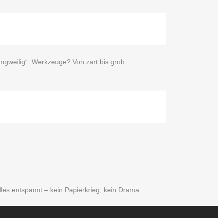
ngweilig“. Werkzeuge? Von zart bis grob.
lles entspannt – kein Papierkrieg, kein Drama.