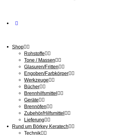
Shop
Rohstoffe
Tone / Massen
Glasuren/Fritten
Engoben/Farbkörper
Werkzeuge
Bücher
Brennhilfsmittel
Geräte
Brennöfen
Zubehör/Hilfsmittel
Lieferung
Rund um Börkey Keratech
Technik