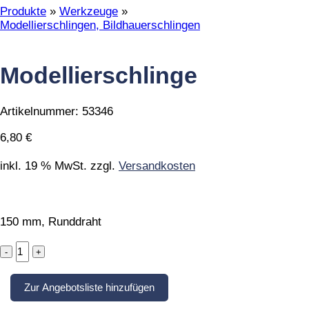
Produkte
»
Werkzeuge
»
Modellierschlingen, Bildhauerschlingen
Modellierschlinge
Artikelnummer:
53346
6,80
€
inkl. 19 % MwSt.
zzgl.
Versandkosten
150 mm, Runddraht
Modellierschlinge
quantity
Zur Angebotsliste hinzufügen