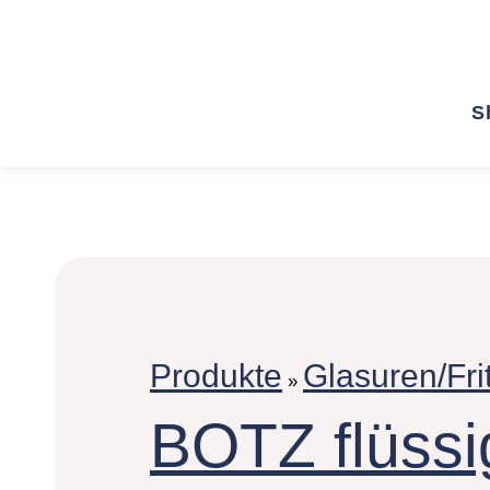
S
Produkte
Glasuren/Fri
»
BOTZ flüssi