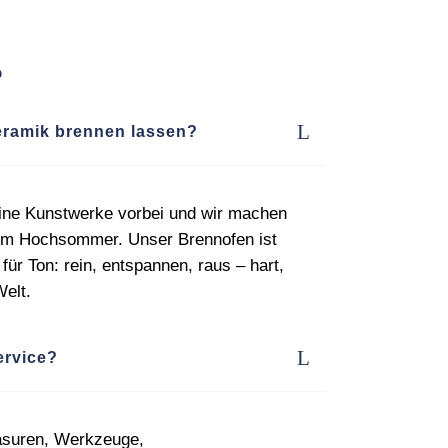
?
ramik brennen lassen?
ine Kunstwerke vorbei und wir machen
e im Hochsommer. Unser Brennofen ist
ür Ton: rein, entspannen, raus – hart,
Welt.
ervice?
asuren, Werkzeuge,