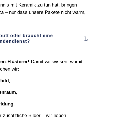
’s mit Keramik zu tun hat, bringen
zza – nur dass unsere Pakete nicht warm,
putt oder braucht eine
undendienst?
fen‑Flüsterer!
Damit wir wissen, womit
chen wir:
hild
,
nenraum
,
eldung
,
 zusätzliche Bilder – wir lieben