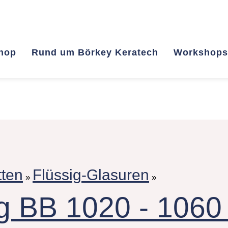
hop
Rund um Börkey Keratech
Workshops
tten
Flüssig-Glasuren
»
»
g BB 1020 - 1060