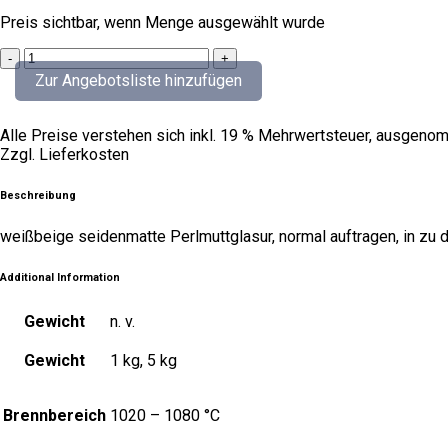
Preis sichtbar, wenn Menge ausgewählt wurde
muschelweiß
quantity
Zur Angebotsliste hinzufügen
Alle Preise verstehen sich inkl. 19 % Mehrwertsteuer, ausgenom
Zzgl. Lieferkosten
Beschreibung
weißbeige seidenmatte Perlmuttglasur, normal auftragen, in zu di
Additional Information
Gewicht
n. v.
Gewicht
1 kg, 5 kg
Brennbereich
1020 – 1080 °C