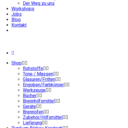
Der Weg zu uns
Workshops
Jobs
Blog
Kontakt
Shop
Rohstoffe
Tone / Massen
Glasuren/Fritten
Engoben/Farbkörper
Werkzeuge
Bücher
Brennhilfsmittel
Geräte
Brennöfen
Zubehör/Hilfsmittel
Lieferung