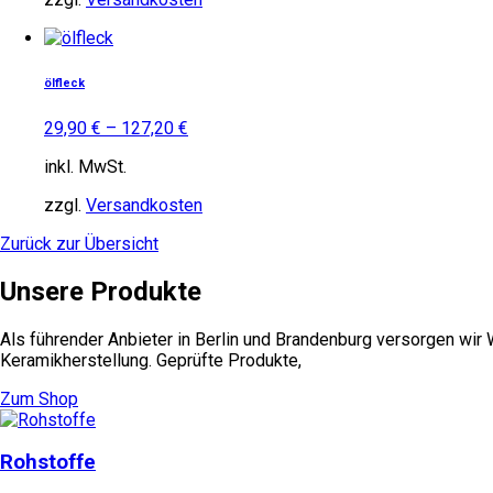
auf
Dieses
der
Produkt
Produktseite
weist
gewählt
ölfleck
mehrere
werden
Varianten
29,90
€
–
127,20
€
auf.
Die
inkl. MwSt.
Optionen
können
zzgl.
Versandkosten
auf
Zurück zur Übersicht
der
Produktseite
Unsere Produkte
gewählt
werden
Als führender Anbieter in Berlin und Brandenburg versorgen wir
Keramikherstellung. Geprüfte Produkte,
Zum Shop
Rohstoffe