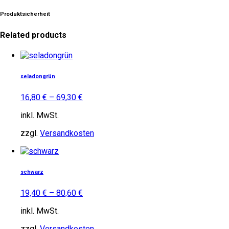
Produktsicherheit
Related products
Dieses
Produkt
weist
seladongrün
mehrere
Varianten
16,80
€
–
69,30
€
auf.
Die
inkl. MwSt.
Optionen
können
zzgl.
Versandkosten
auf
Dieses
der
Produkt
Produktseite
weist
gewählt
schwarz
mehrere
werden
Varianten
19,40
€
–
80,60
€
auf.
Die
inkl. MwSt.
Optionen
können
zzgl.
Versandkosten