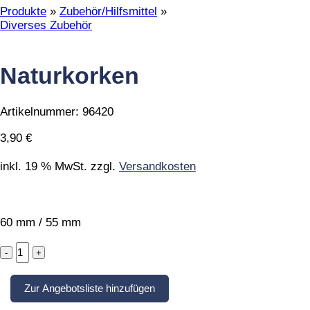
Produkte
»
Zubehör/Hilfsmittel
»
Diverses Zubehör
Naturkorken
Artikelnummer:
96420
3,90
€
inkl. 19 % MwSt.
zzgl.
Versandkosten
60 mm / 55 mm
Naturkorken
quantity
Zur Angebotsliste hinzufügen