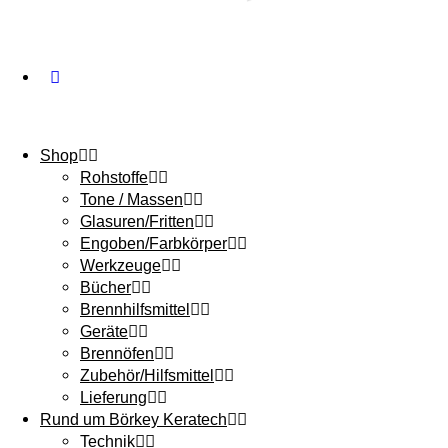
Shop
Rohstoffe
Tone / Massen
Glasuren/Fritten
Engoben/Farbkörper
Werkzeuge
Bücher
Brennhilfsmittel
Geräte
Brennöfen
Zubehör/Hilfsmittel
Lieferung
Rund um Börkey Keratech
Technik