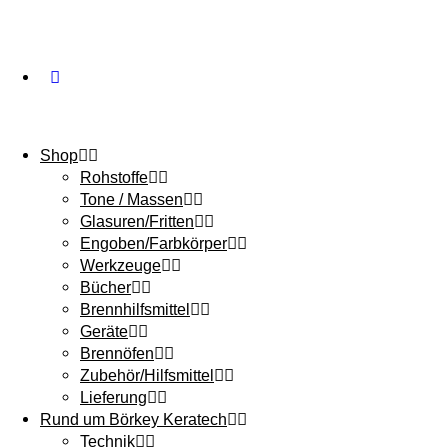
Shop
Rohstoffe
Tone / Massen
Glasuren/Fritten
Engoben/Farbkörper
Werkzeuge
Bücher
Brennhilfsmittel
Geräte
Brennöfen
Zubehör/Hilfsmittel
Lieferung
Rund um Börkey Keratech
Technik