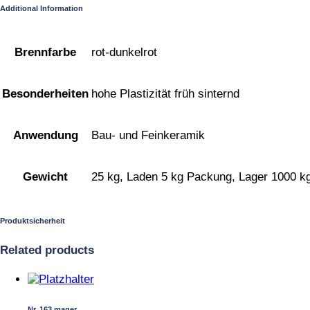
Additional Information
Brennfarbe
rot-dunkelrot
Besonderheiten
hohe Plastizität früh sinternd
Anwendung
Bau- und Feinkeramik
Gewicht
25 kg, Laden 5 kg Packung, Lager 1000 k
Produktsicherheit
Related products
Dieses
Produkt
weist
Nr. 163 mager