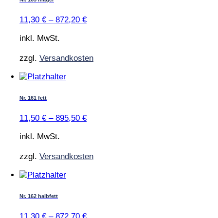
mehrere
Varianten
11,30
€
–
872,20
€
auf.
Die
inkl. MwSt.
Optionen
können
zzgl.
Versandkosten
auf
der
Dieses
Produktseite
Produkt
gewählt
weist
Nr. 161 fett
werden
mehrere
Varianten
11,50
€
–
895,50
€
auf.
Die
inkl. MwSt.
Optionen
können
zzgl.
Versandkosten
auf
der
Dieses
Produktseite
Produkt
gewählt
weist
Nr. 162 halbfett
werden
mehrere
Varianten
11,30
€
–
872,70
€