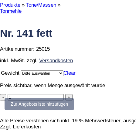
Produkte
»
Tone/Massen
»
Tonmehle
Nr. 141 fett
Artikelnummer:
25015
inkl. MwSt.
zzgl.
Versandkosten
Gewicht
Clear
Preis sichtbar, wenn Menge ausgewählt wurde
Nr.
141
Zur Angebotsliste hinzufügen
fett
quantity
Alle Preise verstehen sich inkl. 19 % Mehrwertsteuer, aus
Zzgl. Lieferkosten