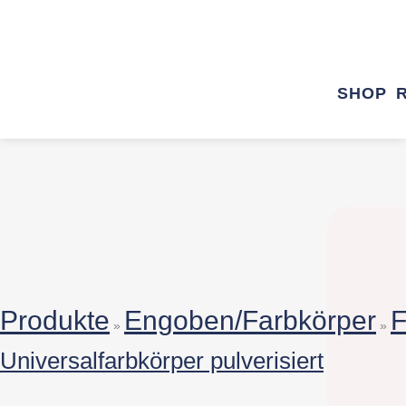
SHOP
Produkte
Engoben/Farbkörper
F
»
»
Universalfarbkörper pulverisiert