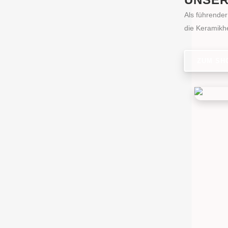
Als führender
die Keramikhe
ZUM SH