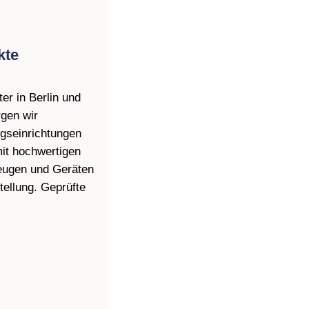
kte
er in Berlin und
gen wir
ngseinrichtungen
it hochwertigen
eugen und Geräten
tellung. Geprüfte