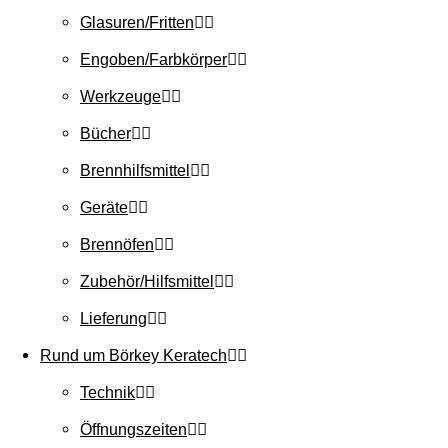
Glasuren/Fritten
Engoben/Farbkörper
Werkzeuge
Bücher
Brennhilfsmittel
Geräte
Brennöfen
Zubehör/Hilfsmittel
Lieferung
Rund um Börkey Keratech
Technik
Öffnungszeiten